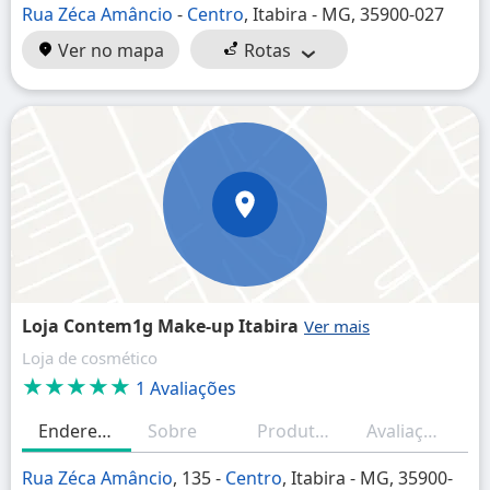
Rua Zéca Amâncio
-
Centro
, Itabira - MG, 35900-027
Ver no mapa
Rotas
Loja Contem1g Make-up Itabira
Loja de cosmético
★★★★★
1 Avaliações
Endereço
Sobre
Produtos/Serviços
Avaliações
H
Rua Zéca Amâncio
, 135 -
Centro
, Itabira - MG, 35900-