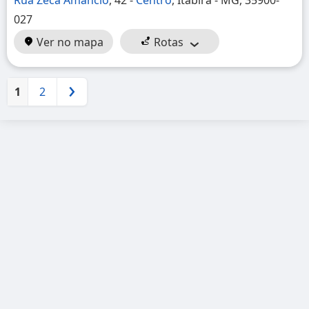
Rua Zéca Amâncio
, 42 -
Centro
, Itabira - MG, 35900-
027
Ver no mapa
Rotas
1
2
Próximo