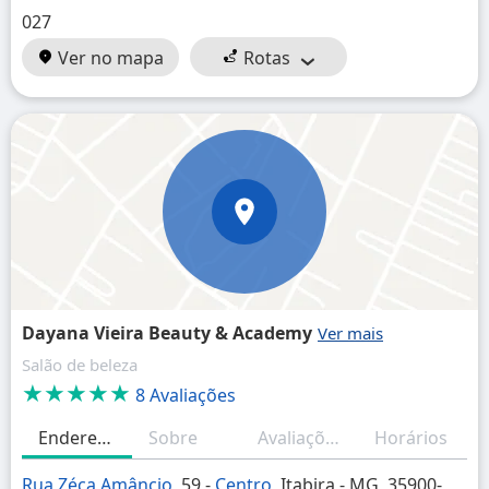
027
Ver no mapa
Rotas
Dayana Vieira Beauty & Academy
Salão de beleza
★★★★★
8 Avaliações
Endereço
Sobre
Avaliações
Horários
Rua Zéca Amâncio
, 59 -
Centro
, Itabira - MG, 35900-