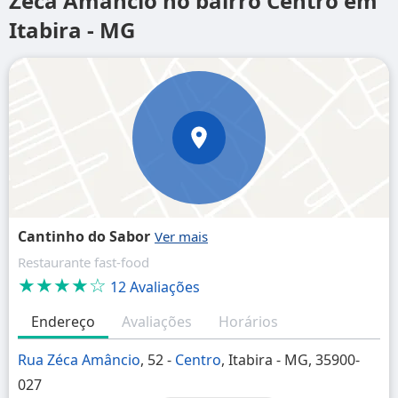
Zéca Amâncio no bairro Centro em
Itabira - MG
Cantinho do Sabor
Restaurante fast-food
★★★★☆
12 Avaliações
Endereço
Avaliações
Horários
Rua Zéca Amâncio
, 52 -
Centro
, Itabira - MG, 35900-
027