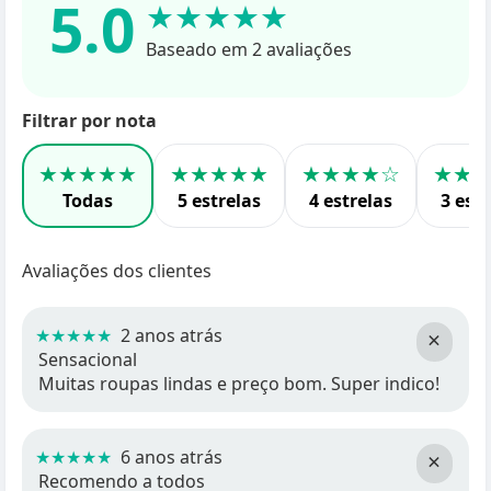
5.0
★★★★★
Baseado em 2 avaliações
Filtrar por nota
★★★★★
★★★★★
★★★★☆
★★
Todas
5 estrelas
4 estrelas
3 estr
Avaliações dos clientes
★★★★★
2 anos atrás
×
Sensacional
Muitas roupas lindas e preço bom. Super indico!
★★★★★
6 anos atrás
×
Recomendo a todos