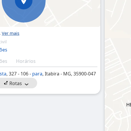
A
ivil
ções
ções
Horários
sta
, 327 - 106 -
para
, Itabira - MG, 35900-047
Rotas