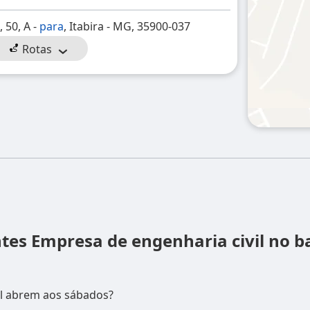
o
, 50, A -
para
, Itabira - MG, 35900-037
Rotas
ntes
Empresa de engenharia civil no b
il abrem aos sábados?