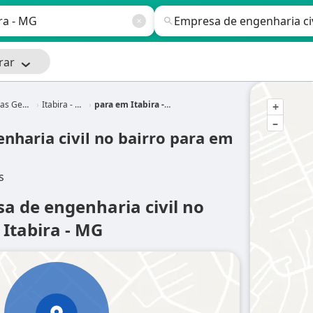
rar
s Gerais
Itabira - MG
para em Itabira - MG
+
–
nharia civil no bairro para em
s
sa de engenharia civil no
 Itabira - MG