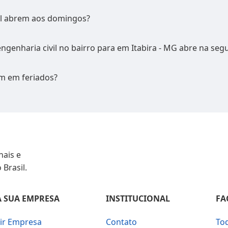
il abrem aos domingos?
ngenharia civil no bairro para em Itabira - MG abre na seg
m em feriados?
nais e
 Brasil.
 SUA EMPRESA
INSTITUCIONAL
FA
uir Empresa
Contato
To