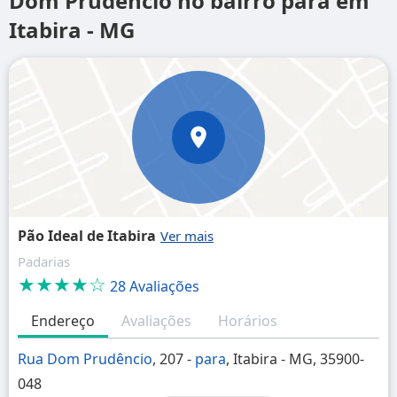
Dom Prudêncio no bairro para em
Itabira - MG
Pão Ideal de Itabira
Padarias
★★★★☆
28 Avaliações
Endereço
Avaliações
Horários
Rua Dom Prudêncio
, 207 -
para
, Itabira - MG, 35900-
048