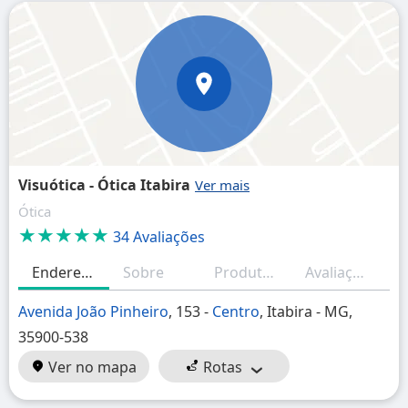
Visuótica - Ótica Itabira
Ótica
★★★★★
34 Avaliações
Endereço
Sobre
Produtos/Serviços
Avaliações
H
Avenida João Pinheiro
, 153 -
Centro
, Itabira - MG,
35900-538
Ver no mapa
Rotas