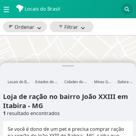
☰
Locais do Brasil
Ordenar
Filtrar
Locais do Brasil
Estados do Brasil
Cidades do Brasil
Minas Gerais
Itabira - MG
Loja de ração no bairro João XXIII em
Itabira - MG
1
resultado encontrados
Se você é dono de um pet e precisa comprar ração
na região do João XXIII de Itabira - MG, saiba que