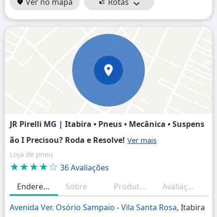
Ver no mapa
Rotas
JR Pirelli MG | Itabira • Pneus • Mecânica • Suspens
ão I Precisou? Roda e Resolve!
Loja de pneu
★★★★☆
36 Avaliações
Endereço
Sobre
Produtos/Serviços
Avaliações
H
Avenida Ver. Osório Sampaio
-
Vila Santa Rosa
, Itabira