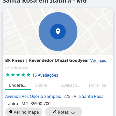
Santa Rosa em Itabira - MG
BR Pneus | Revendedor Oficial Goodyear
Loja de pneu
★★★★★
15 Avaliações
Endereço
Sobre
Avaliações
Horários
Avenida Ver. Osório Sampaio
, 275 -
Vila Santa Rosa
,
Itabira - MG, 35900-700
Ver no mapa
Rotas