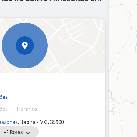
ções
ções
Horários
azonas
, Itabira - MG, 35900
Rotas