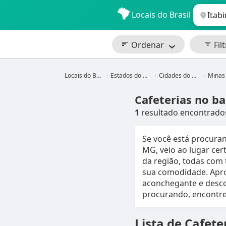
Locais do Brasil
Ordenar
Filt
Locais do Brasil
Estados do Brasil
Cidades do Brasil
Minas Ger
Cafeterias no b
1
resultado encontrado
Se você está procura
MG, veio ao lugar ce
da região, todas com 
sua comodidade. Apro
aconchegante e desco
procurando, encontre
Lista de Cafet