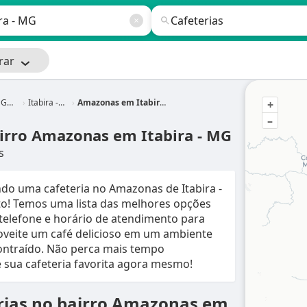
rar
ais
Itabira - MG
Amazonas em Itabira - MG
+
–
airro Amazonas em Itabira - MG
s
ndo uma cafeteria no Amazonas de Itabira -
rto! Temos uma lista das melhores opções
telefone e horário de atendimento para
veite um café delicioso em um ambiente
ntraído. Não perca mais tempo
 sua cafeteria favorita agora mesmo!
erias no bairro Amazonas em