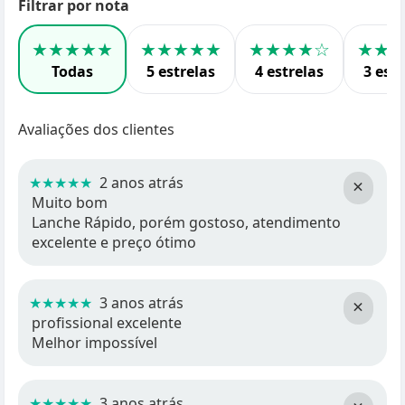
Filtrar por nota
★★★★★
★★★★★
★★★★☆
★★
Todas
5 estrelas
4 estrelas
3 estr
Avaliações dos clientes
★★★★★
2 anos atrás
×
Muito bom
Lanche Rápido, porém gostoso, atendimento
excelente e preço ótimo
★★★★★
3 anos atrás
×
profissional excelente
Melhor impossível
★★★★★
3 anos atrás