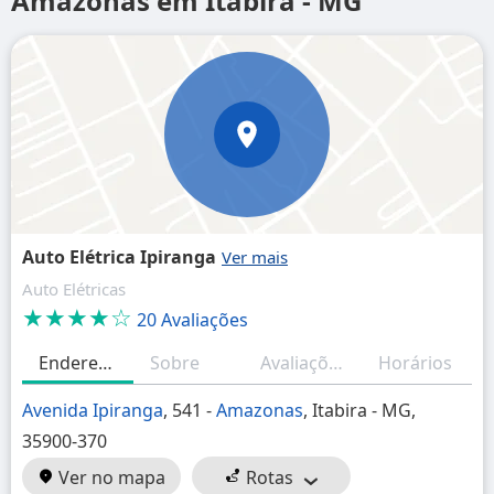
Amazonas em Itabira - MG
Auto Elétrica Ipiranga
Auto Elétricas
★★★★☆
20 Avaliações
Endereço
Sobre
Avaliações
Horários
Avenida Ipiranga
, 541 -
Amazonas
, Itabira - MG,
35900-370
Ver no mapa
Rotas