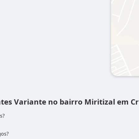
ntes
Variante no bairro Miritizal em Cr
s?
gos?