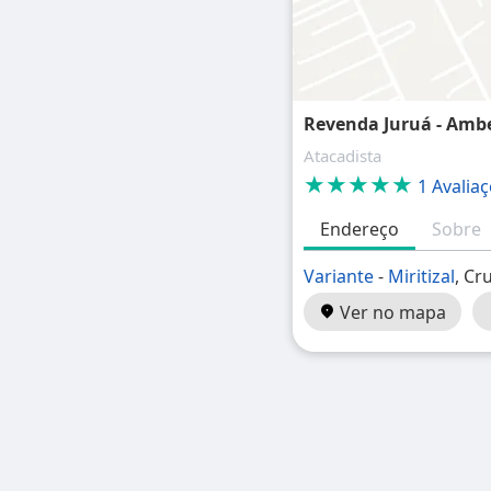
Revenda Juruá - Amb
Atacadista
★★★★★
1 Avalia
Endereço
Sobre
Variante
-
Miritizal
, Cr
Ver no mapa