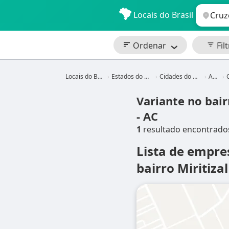
Locais do Brasil
Ordenar
Filt
Locais do Brasil
Estados do Brasil
Cidades do Brasil
Acre
C
Variante no bair
- AC
1
resultado encontrado
Lista de empre
bairro Miritiza