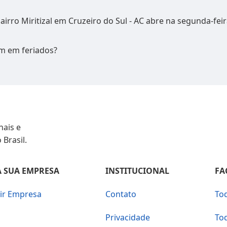
airro Miritizal em Cruzeiro do Sul - AC abre na segunda-feir
m em feriados?
nais e
 Brasil.
 SUA EMPRESA
INSTITUCIONAL
FA
uir Empresa
Contato
To
Privacidade
To