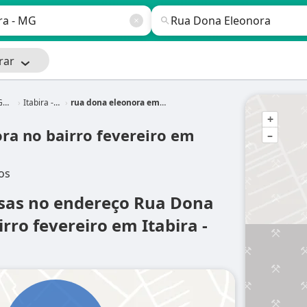
rar
is
Itabira - MG
rua dona eleonora em Itabira - MG
+
ra no bairro fevereiro em
–
os
esas no endereço Rua Dona
rro fevereiro em Itabira -