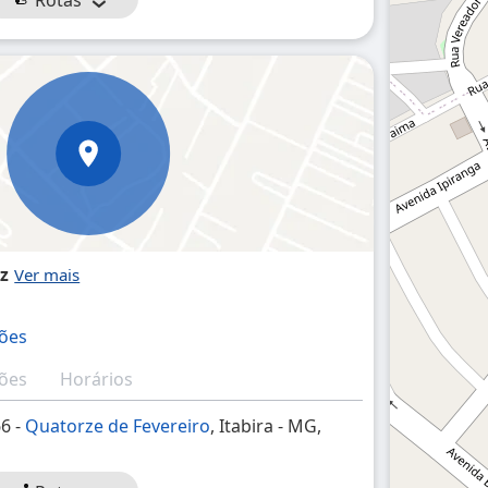
Rotas
z
ções
ções
Horários
66 -
Quatorze de Fevereiro
, Itabira - MG,