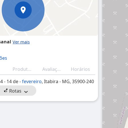
sanal
ções
Produtos/Serviços
Avaliações
Horários
44 - 14 de -
fevereiro
, Itabira - MG, 35900-240
Rotas