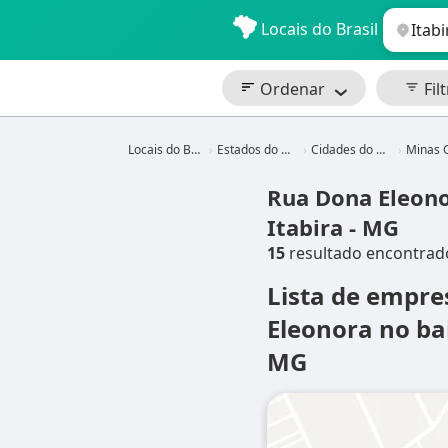
Locais do Brasil
Ordenar
Filt
Locais do Brasil
Estados do Brasil
Cidades do Brasil
Minas Gera
Rua Dona Eleono
Itabira - MG
15
resultado encontrad
Lista de empr
Eleonora no bai
MG