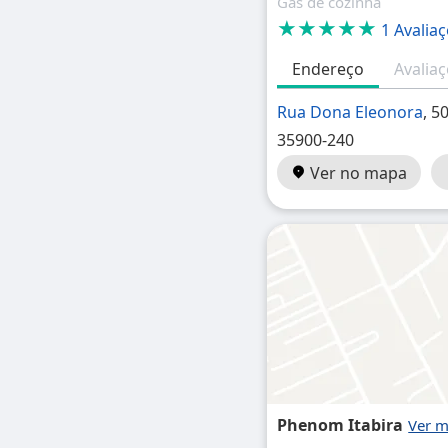
Gás de cozinha
★★★★★
1 Avalia
Endereço
Avalia
Rua Dona Eleonora
, 5
35900-240
Ver no mapa
Phenom Itabira