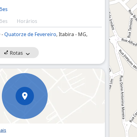
ções
ções
Horários
0 -
Quatorze de Fevereiro
, Itabira - MG,
Rotas