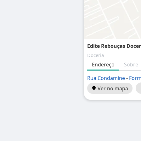
Edite Rebouças Docer
Doceria
Endereço
Sobre
Rua Condamine
-
For
Ver no mapa