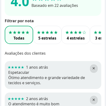
4.0
Baseado em 22 avaliações
Filtrar por nota
★★★★★
★★★★★
★★★★☆
★★
Todas
5 estrelas
4 estrelas
3 estr
Avaliações dos clientes
★★★★★
1 anos atrás
×
Espetacular
Ótimo atendimento e grande variedade de
tecidos e serviços.
★★★★★
2 anos atrás
×
O atendimento é muito bom