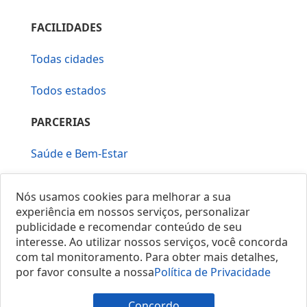
FACILIDADES
Todas cidades
Todos estados
PARCERIAS
Saúde e Bem-Estar
Vera Mirallia Cerimonialista
Nós usamos cookies para melhorar a sua
experiência em nossos serviços, personalizar
publicidade e recomendar conteúdo de seu
interesse. Ao utilizar nossos serviços, você concorda
com tal monitoramento. Para obter mais detalhes,
por favor consulte a nossa
Política de Privacidade
© 2025 Locais do Brasil
Concordo