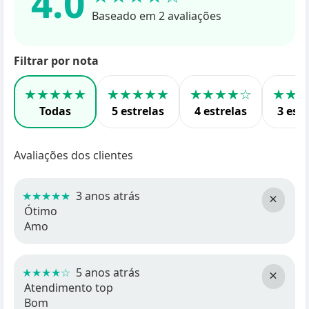
4.0
Baseado em 2 avaliações
Filtrar por nota
★★★★★
★★★★★
★★★★☆
★★
Todas
5 estrelas
4 estrelas
3 estr
Avaliações dos clientes
★★★★★
3 anos atrás
×
Ótimo
Amo
★★★★☆
5 anos atrás
×
Atendimento top
Bom