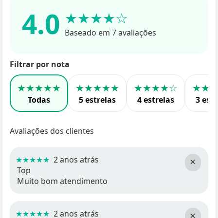
4.0
★★★★☆
Baseado em 7 avaliações
Filtrar por nota
★★★★★
★★★★★
★★★★☆
★★
Todas
5 estrelas
4 estrelas
3 estr
Avaliações dos clientes
★★★★★
2 anos atrás
×
Top
Muito bom atendimento
★★★★★
2 anos atrás
×