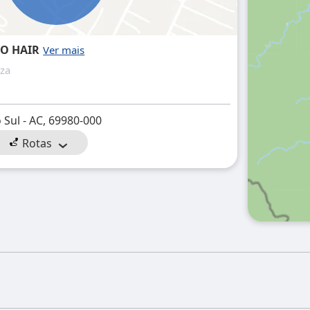
RO HAIR
eza
 Sul - AC, 69980-000
Rotas