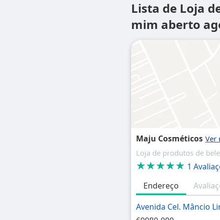
Lista de Loja d
mim aberto ago
Maju Cosméticos
Loja de produtos de bele
★★★★★
1 Avalia
Endereço
Avalia
Avenida Cel. Mâncio L