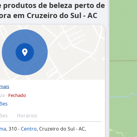
e produtos de beleza perto de
ra em Cruzeiro do Sul - AC
za ·
Fechado
ções
ções
Horários
ima
, 310 -
Centro
, Cruzeiro do Sul - AC,