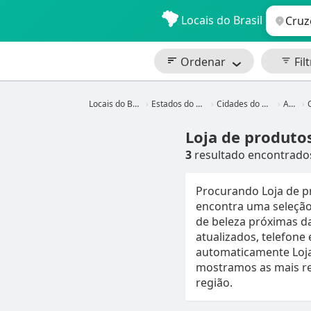
Locais do Brasil
Ordenar
Filt
Locais do Brasil
Estados do Brasil
Cidades do Brasil
Acre
C
Loja de produto
3
resultado encontrado
Procurando Loja de p
encontra uma seleção
de beleza próximas da
atualizados, telefone
automaticamente Loja
mostramos as mais re
região.