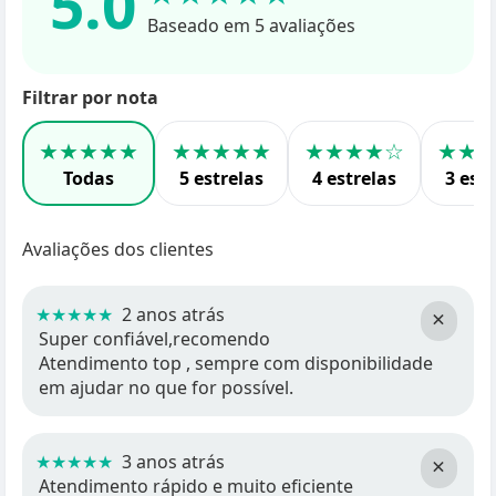
5.0
Baseado em 5 avaliações
Filtrar por nota
★★★★★
★★★★★
★★★★☆
★★
Todas
5 estrelas
4 estrelas
3 estr
Avaliações dos clientes
★★★★★
2 anos atrás
×
Super confiável,recomendo
Atendimento top , sempre com disponibilidade
em ajudar no que for possível.
★★★★★
3 anos atrás
×
Atendimento rápido e muito eficiente