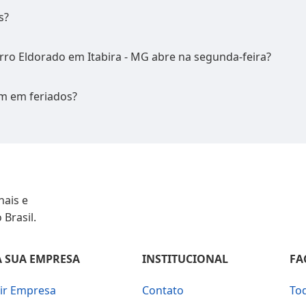
s?
irro Eldorado em Itabira - MG abre na segunda-feira?
m em feriados?
nais e
 Brasil.
 SUA EMPRESA
INSTITUCIONAL
FA
uir Empresa
Contato
To