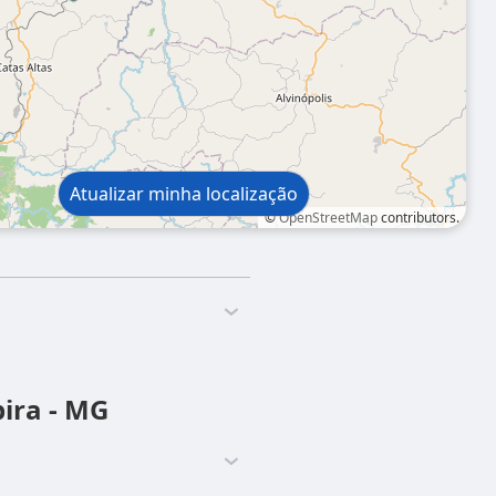
Atualizar minha localização
©
OpenStreetMap
contributors.
bira - MG