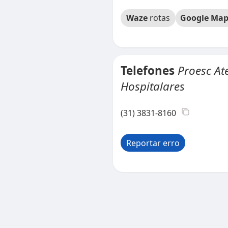
Waze
rotas
Google Map
Telefones
Proesc At
Hospitalares
(31) 3831-8160
Reportar erro