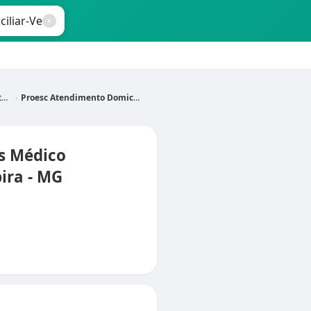
G
Proesc Atendimento Domiciliar-Venda e Locação de Artigos Médico Hospitalares
s Médico
ira - MG