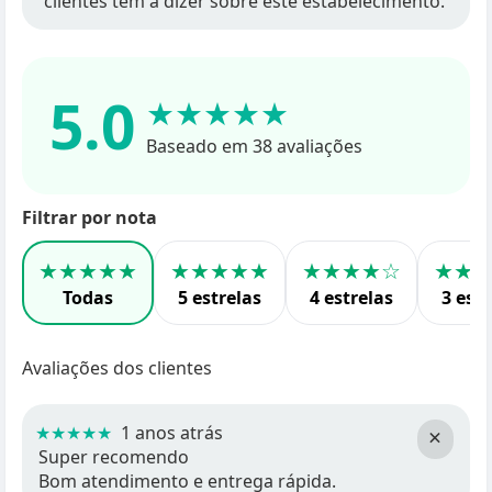
clientes têm a dizer sobre este estabelecimento.
5.0
★★★★★
Baseado em 38 avaliações
Filtrar por nota
★★★★★
★★★★★
★★★★☆
★★
Todas
5 estrelas
4 estrelas
3 estr
Avaliações dos clientes
★★★★★
1 anos atrás
×
Super recomendo
Bom atendimento e entrega rápida.