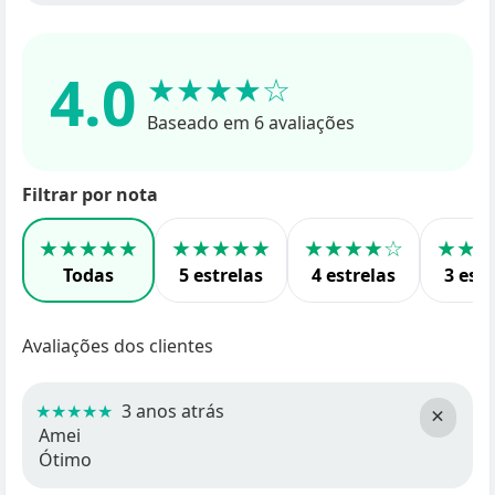
4.0
★★★★☆
Baseado em 6 avaliações
Filtrar por nota
★★★★★
★★★★★
★★★★☆
★★
Todas
5 estrelas
4 estrelas
3 estr
Avaliações dos clientes
★★★★★
3 anos atrás
×
Amei
Ótimo