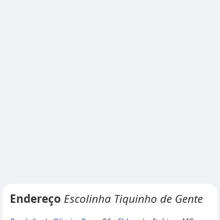
Endereço
Escolinha Tiquinho de Gente