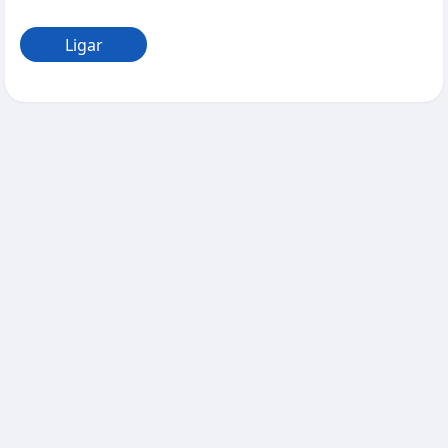
Ligar