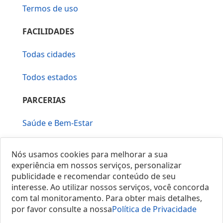
Termos de uso
FACILIDADES
Todas cidades
Todos estados
PARCERIAS
Saúde e Bem-Estar
Vera Mirallia Cerimonialista
Nós usamos cookies para melhorar a sua
experiência em nossos serviços, personalizar
publicidade e recomendar conteúdo de seu
interesse. Ao utilizar nossos serviços, você concorda
com tal monitoramento. Para obter mais detalhes,
por favor consulte a nossa
Política de Privacidade