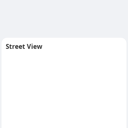
Street View