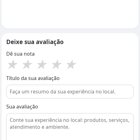
Deixe sua avaliação
Dê sua nota
★
★
★
★
★
Título da sua avaliação
Sua avaliação