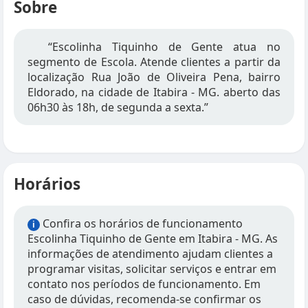
Sobre
“Escolinha Tiquinho de Gente atua no
segmento de Escola. Atende clientes a partir da
localização Rua João de Oliveira Pena, bairro
Eldorado, na cidade de Itabira - MG. aberto das
06h30 às 18h, de segunda a sexta.”
Horários
Confira os horários de funcionamento
i
Escolinha Tiquinho de Gente em Itabira - MG. As
informações de atendimento ajudam clientes a
programar visitas, solicitar serviços e entrar em
contato nos períodos de funcionamento. Em
caso de dúvidas, recomenda-se confirmar os