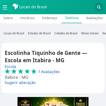
☰
Locais do Brasil
Sobre
Horários
Endereço
Telefone
Avaliações
Locais do Brasil
Estados do Brasil
Cidades do Brasil
Minas Gerais
It
Escolinha Tiquinho de Gente —
Escola em Itabira - MG
Escola
★★★★★
1 Avaliações
Itabira - MG
Sugerir alteração