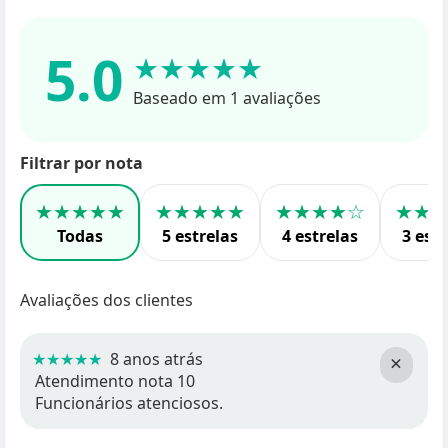
5.0
★★★★★
Baseado em 1 avaliações
Filtrar por nota
★★★★★
★★★★★
★★★★☆
★★
Todas
5 estrelas
4 estrelas
3 estr
Avaliações dos clientes
★★★★★
8 anos atrás
×
Atendimento nota 10
Funcionários atenciosos.