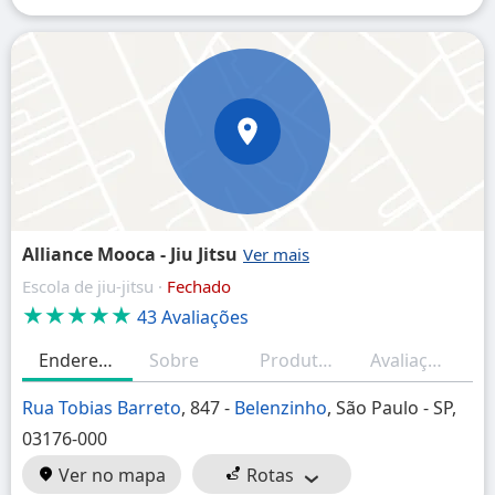
Alliance Mooca - Jiu Jitsu
Escola de jiu-jitsu ·
Fechado
★★★★★
43 Avaliações
Endereço
Sobre
Produtos/Serviços
Avaliações
H
Rua Tobias Barreto
, 847 -
Belenzinho
, São Paulo - SP,
03176-000
Ver no mapa
Rotas