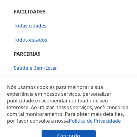
FACILIDADES
Todas cidades
Todos estados
PARCERIAS
Saúde e Bem-Estar
Vera Mirallia Cerimonialista
Nós usamos cookies para melhorar a sua
experiência em nossos serviços, personalizar
publicidade e recomendar conteúdo de seu
interesse. Ao utilizar nossos serviços, você concorda
com tal monitoramento. Para obter mais detalhes,
por favor consulte a nossa
Política de Privacidade
© 2025 Locais do Brasil
Concordo