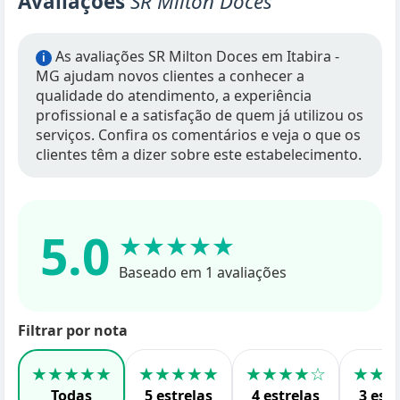
Avaliações
SR Milton Doces
As avaliações SR Milton Doces em Itabira -
i
MG ajudam novos clientes a conhecer a
qualidade do atendimento, a experiência
profissional e a satisfação de quem já utilizou os
serviços. Confira os comentários e veja o que os
clientes têm a dizer sobre este estabelecimento.
5.0
★★★★★
Baseado em 1 avaliações
Filtrar por nota
★★★★★
★★★★★
★★★★☆
★★
Todas
5 estrelas
4 estrelas
3 estr