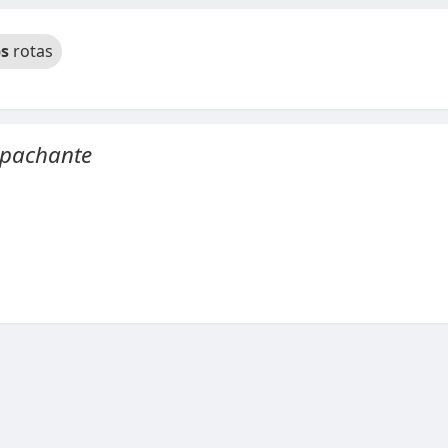
s
rotas
spachante