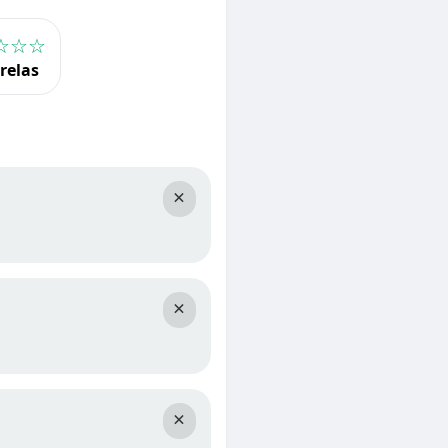
☆☆☆
trelas
×
×
×