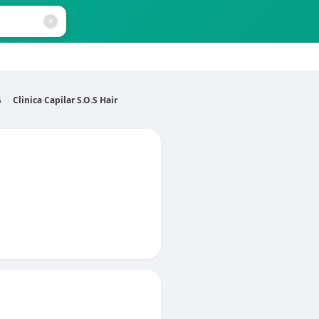
G
Clinica Capilar S.O.S Hair