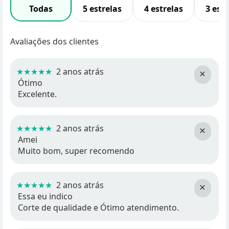
Todas
5 estrelas
4 estrelas
3 estr
Avaliações dos clientes
★★★★★
2 anos atrás
×
Ótimo
Excelente.
★★★★★
2 anos atrás
×
Amei
Muito bom, super recomendo
★★★★★
2 anos atrás
×
Essa eu indico
Corte de qualidade e Ótimo atendimento.