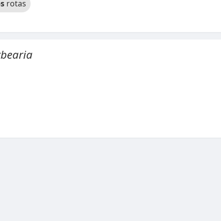
s
rotas
rbearia