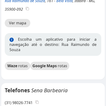
Rua Raimundo de Souza
, 161 -
Bela Vista
, Itabira - MG,
35900-092
Ver mapa
Escolha um aplicativo para iniciar a
i
navegação até o destino: Rua Raimundo de
Souza
Waze
rotas
Google Maps
rotas
Telefones
Sena Barbearia
(31) 98026-7741