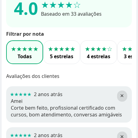
4.0
★★★★☆
Baseado em 33 avaliações
Filtrar por nota
★★★★★
★★★★★
★★★★☆
★★
Todas
5 estrelas
4 estrelas
3 estr
Avaliações dos clientes
★★★★★
2 anos atrás
×
Amei
Corte bem feito, profissional certificado com
cursos, bom atendimento, conversas amigáveis
★★★★★
2 anos atrás
×