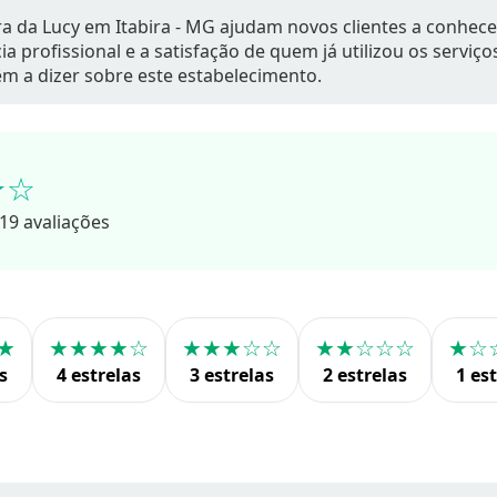
a da Lucy em Itabira - MG ajudam novos clientes a conhece
a profissional e a satisfação de quem já utilizou os serviç
têm a dizer sobre este estabelecimento.
★☆
19 avaliações
★
★★★★☆
★★★☆☆
★★☆☆☆
★☆
s
4 estrelas
3 estrelas
2 estrelas
1 es