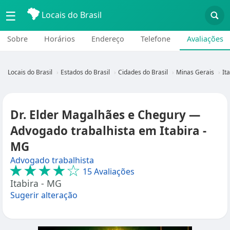
☰
Locais do Brasil
Sobre
Horários
Endereço
Telefone
Avaliações
Locais do Brasil
Estados do Brasil
Cidades do Brasil
Minas Gerais
It
Dr. Elder Magalhães e Chegury —
Advogado trabalhista em Itabira -
MG
Advogado trabalhista
★★★★☆
15 Avaliações
Itabira - MG
Sugerir alteração