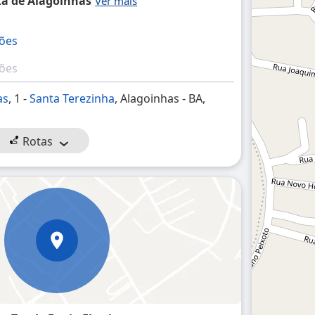
ta de Alagoinhas
ções
ções
as
, 1 -
Santa Terezinha
, Alagoinhas - BA,
Rotas