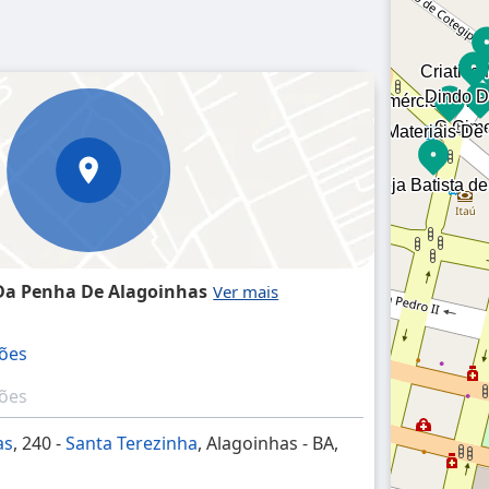
Da Penha De Alagoinhas
ções
ções
as
, 240 -
Santa Terezinha
, Alagoinhas - BA,