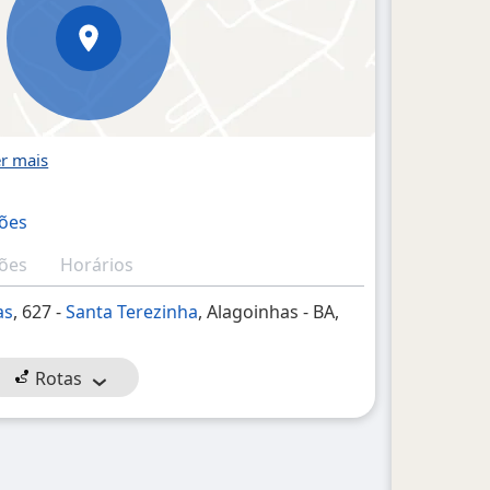
ções
ções
Horários
as
, 627 -
Santa Terezinha
, Alagoinhas - BA,
Rotas