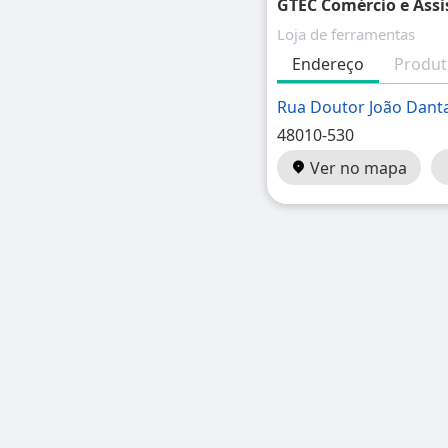
GTEC Comércio e Assis
Loja de ferramentas
Endereço
Produt
Rua Doutor João Dant
48010-530
Ver no mapa