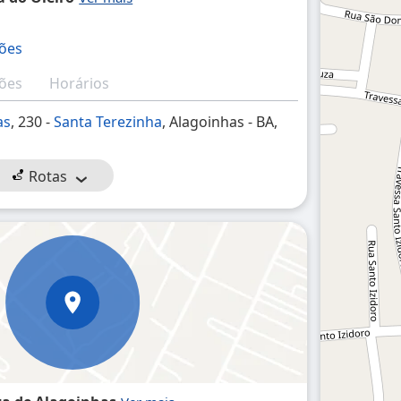
ções
ções
Horários
as
, 230 -
Santa Terezinha
, Alagoinhas - BA,
Rotas