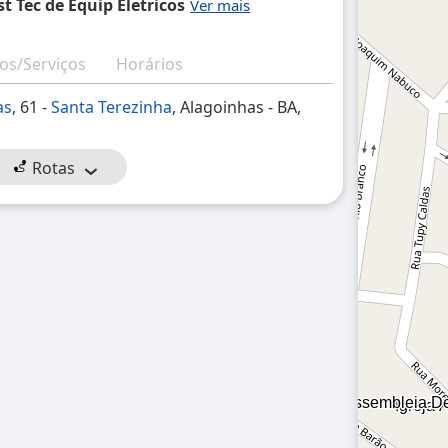
t Tec de Equip Eletricos
os/Serviços
Horários
as
, 61 -
Santa Terezinha
, Alagoinhas - BA,
Rotas