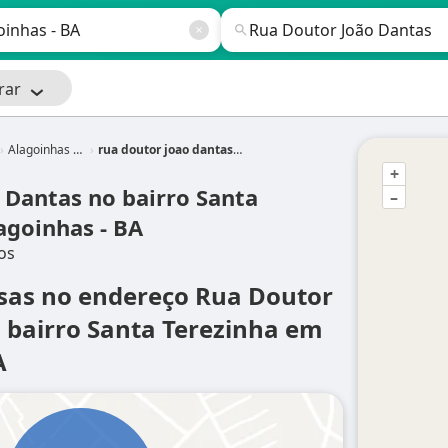
rar
Alagoinhas - BA
rua doutor joao dantas em Alagoinhas - BA
+
 Dantas no bairro Santa
–
agoinhas - BA
os
sas no endereço Rua Doutor
 bairro Santa Terezinha em
A