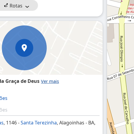
Rotas
 da Graça de Deus
ções
ções
as
, 1146 -
Santa Terezinha
, Alagoinhas - BA,