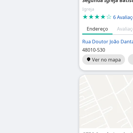
Segunda Igreja Batis
Igreja
★★★★☆
6 Avalia
Endereço
Avalia
Rua Doutor João Dant
48010-530
Ver no mapa