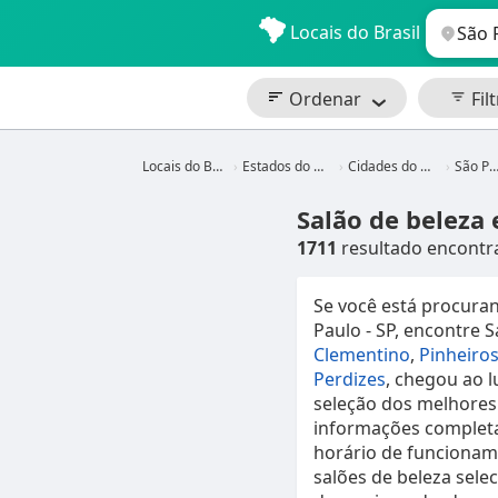
Locais do Brasil
Ordenar
Filt
Locais do Brasil
Estados do Brasil
Cidades do Brasil
São Paulo
Salão de beleza 
1711
resultado encontr
Se você está procura
Paulo - SP, encontre 
Clementino
,
Pinheiro
Perdizes
, chegou ao 
seleção dos melhores
informações completa
horário de funcionam
salões de beleza sel