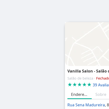
Vanilla Salon - Salão
Salão de beleza ·
Fechad
★★★★★
39 Avali
Endereço
Sobre
Rua Sena Madureira
, 