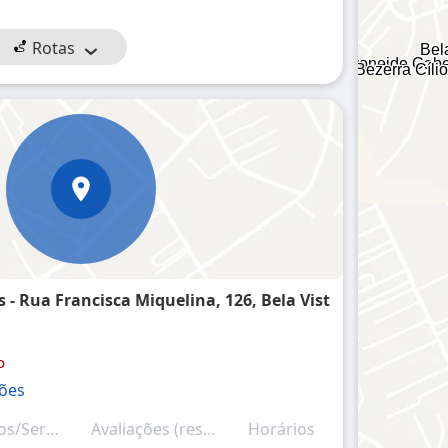
Rotas
s - Rua Francisca Miquelina, 126, Bela Vist
o
ções
Produtos/Serviços
Avaliações (resumo)
Horários