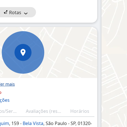
Rotas
o
ações
Produtos/Serviços
Avaliações (resumo)
Horários
quim
, 159 -
Bela Vista
, São Paulo - SP, 01320-