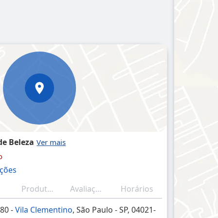
 de Beleza
o
ações
Produtos/Serviços
Avaliações (resumo)
Horários
880 -
Vila Clementino
, São Paulo - SP, 04021-