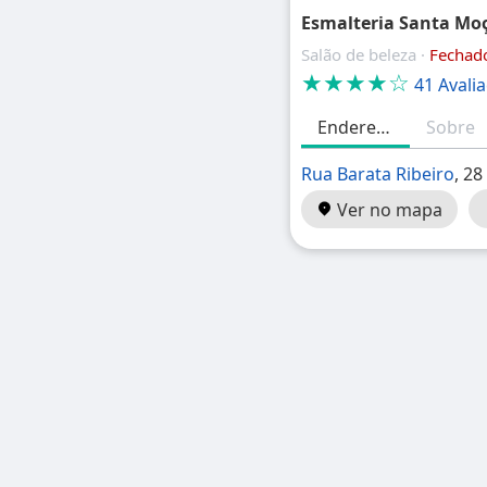
Esmalteria Santa Moça
Salão de beleza ·
Fechad
★★★★☆
41 Avali
Endereço
Sobre
Rua Barata Ribeiro
, 28
Ver no mapa