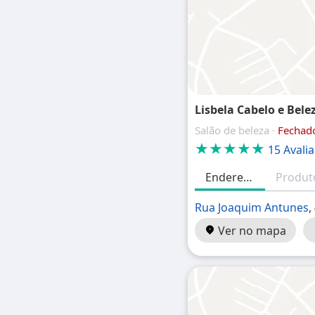
Lisbela Cabelo e Bele
Salão de beleza ·
Fechad
★★★★★
15 Avali
Endereço
Rua Joaquim Antunes
,
Ver no mapa