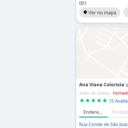
001
Ver no mapa
Ana Viana Colorista
Salão de beleza ·
Fechad
★★★★★
15 Avali
Endereço
Rua Conde de São Joa