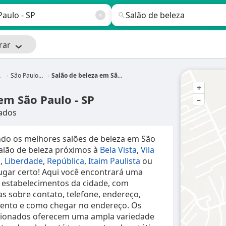
rar
São Paulo - SP
Salão de beleza em São Paulo - SP
+
em São Paulo - SP
–
ados
ndo os melhores salões de beleza em São
Salão de beleza próximos à
Bela Vista
,
Vila
s
,
Liberdade
,
República
,
Itaim Paulista
ou
lugar certo! Aqui você encontrará uma
 estabelecimentos da cidade, com
s sobre contato, telefone, endereço,
ento e como chegar no endereço. Os
ecionados oferecem uma ampla variedade