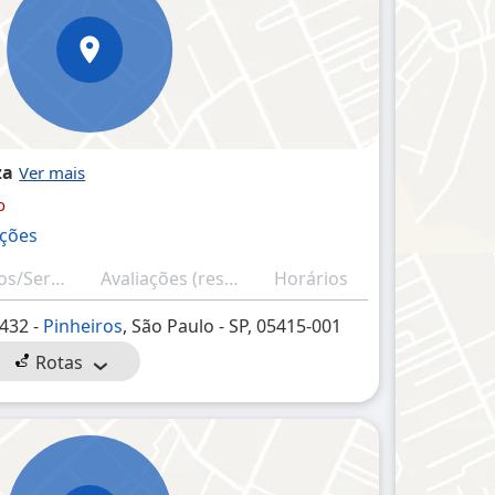
za
o
ações
Produtos/Serviços
Avaliações (resumo)
Horários
 432 -
Pinheiros
, São Paulo - SP, 05415-001
Rotas