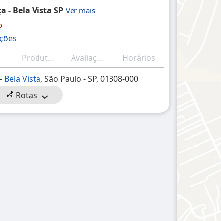
 - Bela Vista SP
o
ações
Produtos/Serviços
Avaliações (resumo)
Horários
 -
Bela Vista
, São Paulo - SP, 01308-000
Rotas