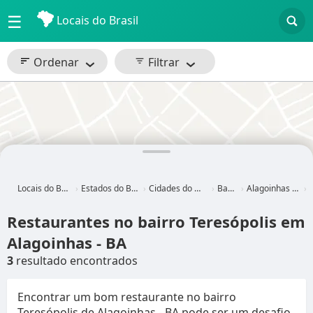
☰
Locais do Brasil
Ordenar
Filtrar
Locais do Brasil
Estados do Brasil
Cidades do Brasil
Bahia
Alagoinhas - BA
T
Restaurantes no bairro Teresópolis em
Alagoinhas - BA
3
resultado encontrados
Encontrar um bom restaurante no bairro
Teresópolis de Alagoinhas - BA pode ser um desafio,