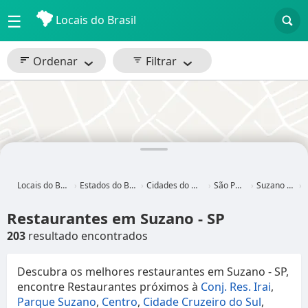
☰
Locais do Brasil
Ordenar
Filtrar
Locais do Brasil
Estados do Brasil
Cidades do Brasil
São Paulo
Suzano - SP
R
Restaurantes em Suzano - SP
203
resultado encontrados
Descubra os melhores restaurantes em Suzano - SP,
encontre Restaurantes próximos à
Conj. Res. Irai
,
Parque Suzano
,
Centro
,
Cidade Cruzeiro do Sul
,