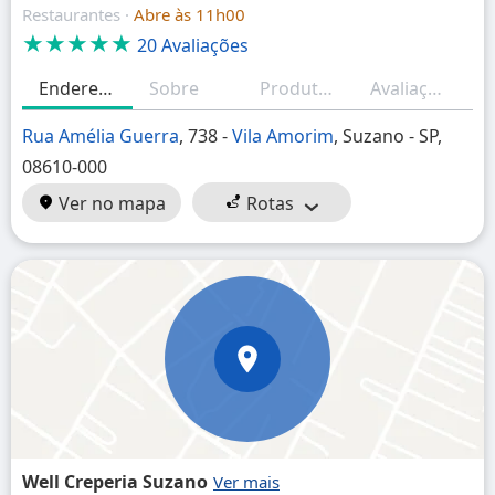
Restaurantes ·
Abre às 11h00
★★★★★
20 Avaliações
Endereço
Sobre
Produtos/Serviços
Avaliações
H
Rua Amélia Guerra
, 738 -
Vila Amorim
, Suzano - SP,
08610-000
Ver no mapa
Rotas
Well Creperia Suzano