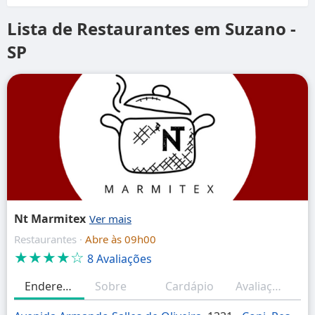
Lista de Restaurantes em Suzano -
SP
Nt Marmitex
Restaurantes ·
Abre às 09h00
★★★★☆
8 Avaliações
Endereço
Sobre
Cardápio
Avaliações
H