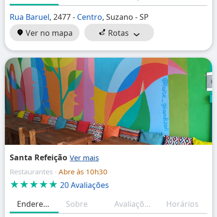
Rua Baruel
, 2477 -
Centro
, Suzano - SP
Ver no mapa
Rotas
Santa Refeição
Restaurantes ·
Abre às 10h30
★★★★★
20 Avaliações
Endereço
Sobre
Avaliações
Horários