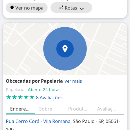
Ver no mapa
Rotas
Obcecadas por Papelaria
Papelaria ·
Aberto 24 horas
★★★★★
8 Avaliações
Endereço
Sobre
Produtos/Serviços
Avaliações
H
Rua Cerro Corá
-
Vila Romana
, São Paulo - SP, 05061-
100