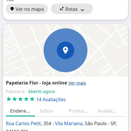
Ver no mapa
Rotas
Papelaria Flor - loja online
Papelaria ·
Aberto agora
★★★★★
14 Avaliações
Endereço
Sobre
Produtos/Serviços
Avaliações
H
Rua Carlos Petit
, 354 -
Vila Mariana
, São Paulo - SP,