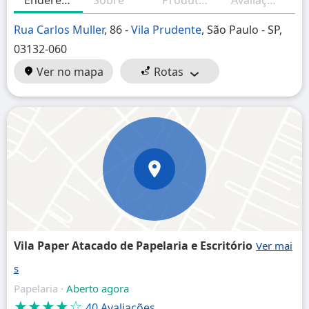
Endereço
Sobre
Produtos/Serviços
Avaliações
H
Rua Carlos Muller
, 86 -
Vila Prudente
, São Paulo - SP,
03132-060
Ver no mapa
Rotas
Vila Paper Atacado de Papelaria e Escritório
Papelaria ·
Aberto agora
★★★★☆
40 Avaliações