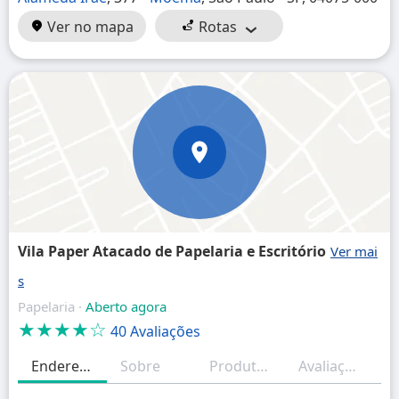
Ver no mapa
Rotas
Vila Paper Atacado de Papelaria e Escritório
Papelaria ·
Aberto agora
★★★★☆
40 Avaliações
Endereço
Sobre
Produtos/Serviços
Avaliações
H