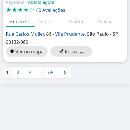
Papelaria ·
Aberto agora
★★★★☆
40 Avaliações
Endereço
Sobre
Produtos/Serviços
Avaliações (resumo)
H
Rua Carlos Muller
, 86 -
Vila Prudente
, São Paulo - SP,
03132-060
Ver no mapa
Rotas
...
1
2
3
65
Próximo