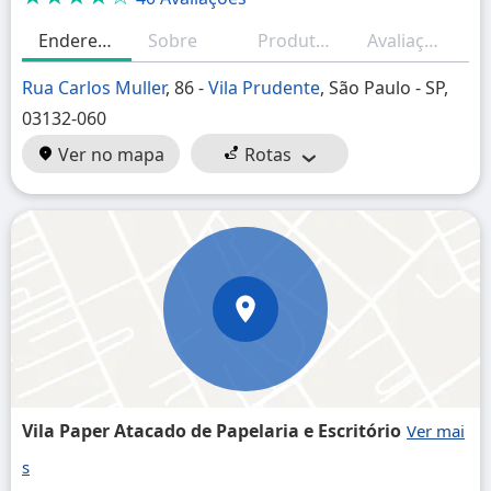
Endereço
Sobre
Produtos/Serviços
Avaliações
H
Rua Carlos Muller
, 86 -
Vila Prudente
, São Paulo - SP,
03132-060
Ver no mapa
Rotas
Vila Paper Atacado de Papelaria e Escritório