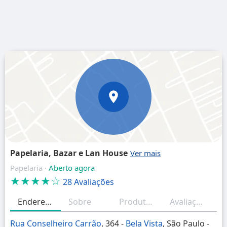
Papelaria, Bazar e Lan House
Papelaria ·
Aberto agora
★★★★☆
28 Avaliações
Endereço
Sobre
Produtos/Serviços
Avaliações (resumo)
H
Rua Conselheiro Carrão
, 364 -
Bela Vista
, São Paulo -