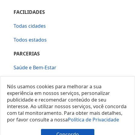
FACILIDADES
Todas cidades
Todos estados
PARCERIAS
Saúde e Bem-Estar
Vera Mirallia Cerimonialista
Nós usamos cookies para melhorar a sua
experiência em nossos serviços, personalizar
publicidade e recomendar conteúdo de seu
interesse. Ao utilizar nossos serviços, você concorda
com tal monitoramento. Para obter mais detalhes,
por favor consulte a nossa
Política de Privacidade
© 2025 Locais do Brasil
Concordo