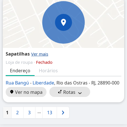
Sapatilhas
Loja de roupa ·
Fechado
Endereço
Horários
Rua Bangú
-
Liberdade
, Rio das Ostras - RJ, 28890-000
Ver no mapa
Rotas
...
1
2
3
13
Próximo