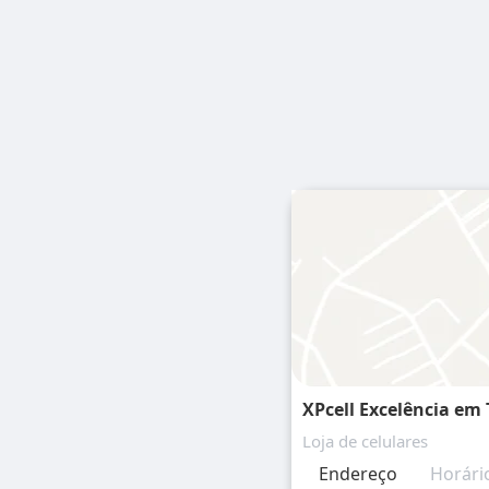
XPcell Excelência em
Loja de celulares
Endereço
Horári