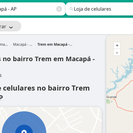
rar
mapá
Macapá - AP
Trem em Macapá - AP
+
–
es no bairro Trem em Macapá -
s
e celulares no bairro Trem
P