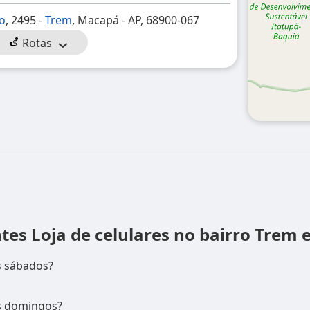
o
, 2495 -
Trem
, Macapá - AP, 68900-067
Rotas
ntes
Loja de celulares no bairro Trem
s sábados?
os domingos?