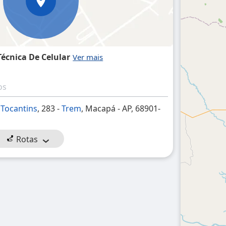
Técnica De Celular
os
 Tocantins
, 283 -
Trem
, Macapá - AP, 68901-
Rotas