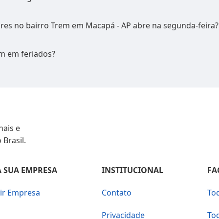
lares no bairro Trem em Macapá - AP abre na segunda-feira?
m em feriados?
nais e
 Brasil.
 SUA EMPRESA
INSTITUCIONAL
FA
uir Empresa
Contato
To
Privacidade
To