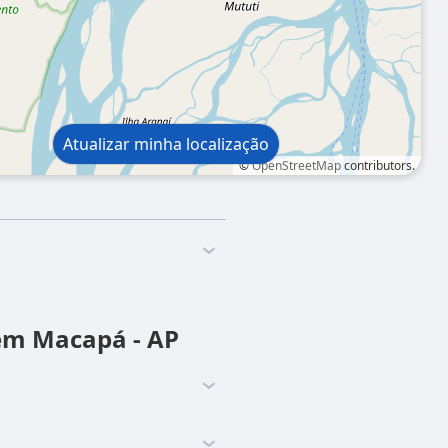
Atualizar minha localização
©
OpenStreetMap
contributors.
 em Macapá - AP