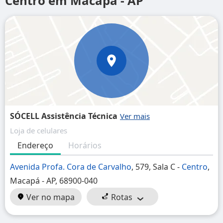
Centro em Macapá - AP
SÓCELL Assistência Técnica
Loja de celulares
Endereço
Horários
Avenida Profa. Cora de Carvalho
, 579, Sala C -
Centro
,
Macapá - AP, 68900-040
Ver no mapa
Rotas