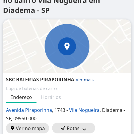
no bairro Vila Nogueira em
Diadema - SP
SBC BATERIAS PIRAPORINHA
Loja de baterias de carro
Endereço
Horários
Avenida Piraporinha
, 1743 -
Vila Nogueira
, Diadema -
SP, 09950-000
Ver no mapa
Rotas