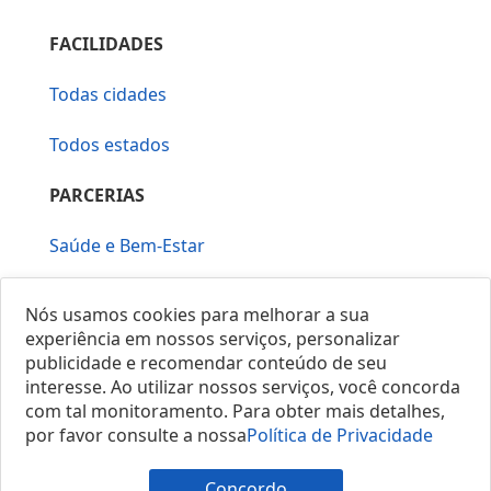
FACILIDADES
Todas cidades
Todos estados
PARCERIAS
Saúde e Bem-Estar
Vera Mirallia Cerimonialista
Nós usamos cookies para melhorar a sua
experiência em nossos serviços, personalizar
publicidade e recomendar conteúdo de seu
interesse. Ao utilizar nossos serviços, você concorda
com tal monitoramento. Para obter mais detalhes,
por favor consulte a nossa
Política de Privacidade
© 2025 Locais do Brasil
Concordo