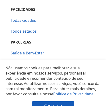
FACILIDADES
Todas cidades
Todos estados
PARCERIAS
Saúde e Bem-Estar
Vera Mirallia Cerimonialista
Nós usamos cookies para melhorar a sua
experiência em nossos serviços, personalizar
publicidade e recomendar conteúdo de seu
interesse. Ao utilizar nossos serviços, você concorda
com tal monitoramento. Para obter mais detalhes,
por favor consulte a nossa
Política de Privacidade
© 2025 Locais do Brasil
Concordo