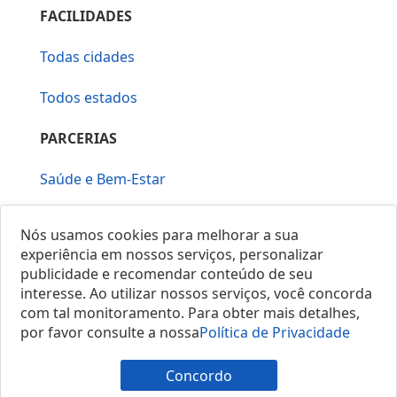
FACILIDADES
Todas cidades
Todos estados
PARCERIAS
Saúde e Bem-Estar
Vera Mirallia Cerimonialista
Nós usamos cookies para melhorar a sua
experiência em nossos serviços, personalizar
publicidade e recomendar conteúdo de seu
interesse. Ao utilizar nossos serviços, você concorda
com tal monitoramento. Para obter mais detalhes,
por favor consulte a nossa
Política de Privacidade
© 2025 Locais do Brasil
Concordo