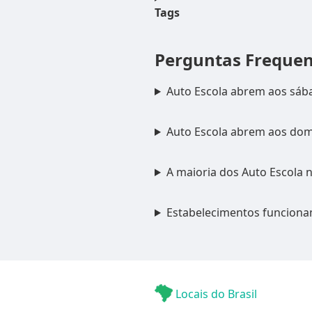
Tags
Perguntas Freque
Auto Escola abrem aos sáb
Auto Escola abrem aos do
A maioria dos Auto Escola 
Estabelecimentos funciona
Locais do Brasil