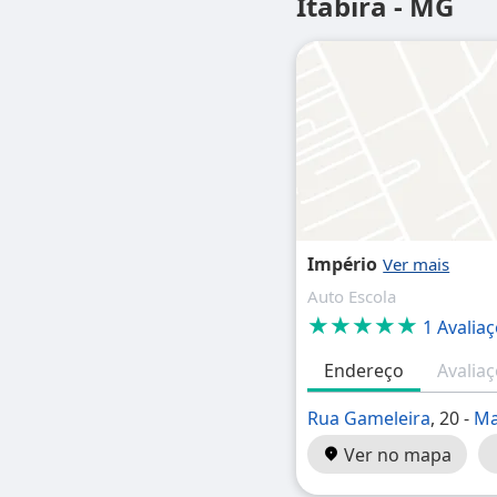
Itabira - MG
Império
Auto Escola
★★★★★
1 Avalia
Endereço
Avalia
Rua Gameleira
, 20 -
Ma
Ver no mapa