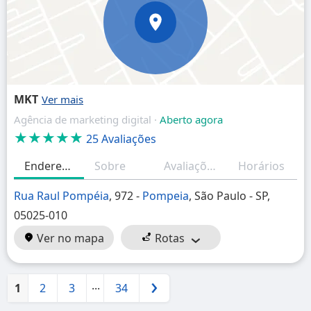
MKT
Agência de marketing digital ·
Aberto agora
★★★★★
25 Avaliações
Endereço
Sobre
Avaliações
Horários
Rua Raul Pompéia
, 972 -
Pompeia
, São Paulo - SP,
05025-010
Ver no mapa
Rotas
...
1
2
3
34
Próximo