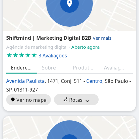
Shiftmind | Marketing Digital B2B
Agência de marketing digital ·
Aberto agora
★★★★★
3 Avaliações
Endereço
Sobre
Produtos/Serviços
Avaliações
H
Avenida Paulista
, 1471, Conj. 511 -
Centro
, São Paulo -
SP, 01311-927
Ver no mapa
Rotas